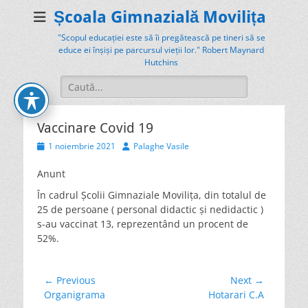
Școala Gimnazială Movilița
"Scopul educației este să îi pregătească pe tineri să se
educe ei înșiși pe parcursul vieții lor." Robert Maynard
Hutchins
Search
for:
Vaccinare Covid 19
Posted
Author
1 noiembrie 2021
Palaghe Vasile
on
Anunt
În cadrul Școlii Gimnaziale Movilița, din totalul de
25 de persoane ( personal didactic și nedidactic )
s-au vaccinat 13, reprezentând un procent de
52%.
Navigare
← Previous
Next →
Previous
Next
Organigrama
Hotarari C.A
în