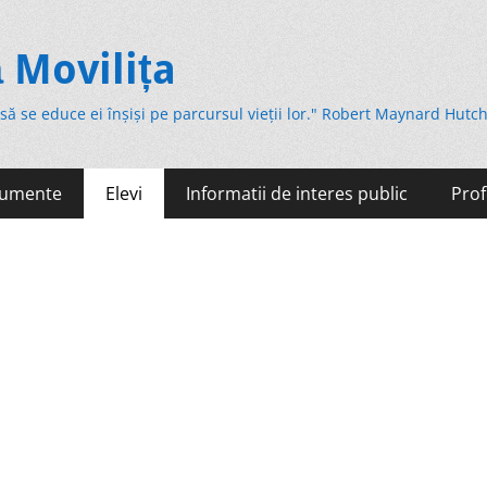
 Movilița
 să se educe ei înșiși pe parcursul vieții lor." Robert Maynard Hutc
umente
Elevi
Informatii de interes public
Prof