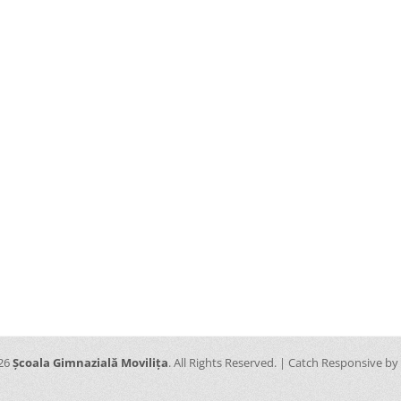
026
Școala Gimnazială Movilița
. All Rights Reserved. | Catch Responsive by