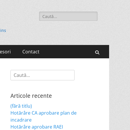
Search
for:
hins
esori
Contact
Search
Search
for:
Articole recente
(fără titlu)
Hotărâre CA aprobare plan de
incadrare
Hotărâre aprobare RAEI