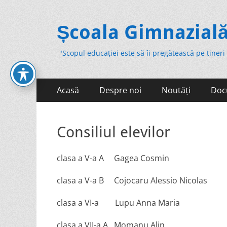
Școala Gimnazială
"Scopul educației este să îi pregătească pe tineri
Primary
Skip
Acasă
Despre noi
Noutăți
Doc
to
Menu
content
Consiliul elevilor
clasa a V-a A Gagea Cosmin
clasa a V-a B Cojocaru Alessio Nicolas
clasa a VI-a Lupu Anna Maria
clasa a VII-a A Momanu Alin