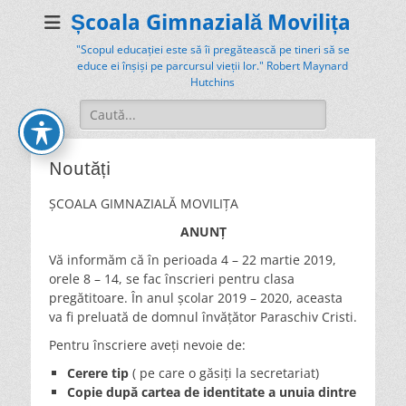
Școala Gimnazială Movilița
"Scopul educației este să îi pregătească pe tineri să se
educe ei înșiși pe parcursul vieții lor." Robert Maynard
Hutchins
Search
for:
Noutăți
ȘCOALA GIMNAZIALĂ MOVILIȚA
ANUNȚ
Vă informăm că în perioada 4 – 22 martie 2019,
orele 8 – 14, se fac înscrieri pentru clasa
pregătitoare. În anul școlar 2019 – 2020, aceasta
va fi preluată de domnul învățător Paraschiv Cristi.
Pentru înscriere aveți nevoie de:
Cerere tip
( pe care o găsiți la secretariat)
Copie după cartea de identitate a unuia dintre