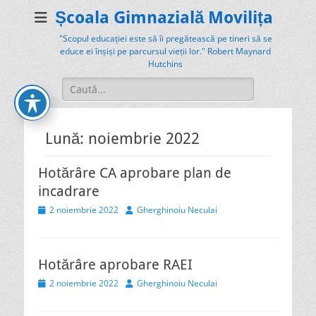
Școala Gimnazială Movilița
"Scopul educației este să îi pregătească pe tineri să se
educe ei înșiși pe parcursul vieții lor." Robert Maynard
Hutchins
Search
for:
Lună:
noiembrie 2022
Hotărâre CA aprobare plan de
incadrare
Posted
Author
2 noiembrie 2022
Gherghinoiu Neculai
on
Hotărâre aprobare RAEI
Posted
Author
2 noiembrie 2022
Gherghinoiu Neculai
on