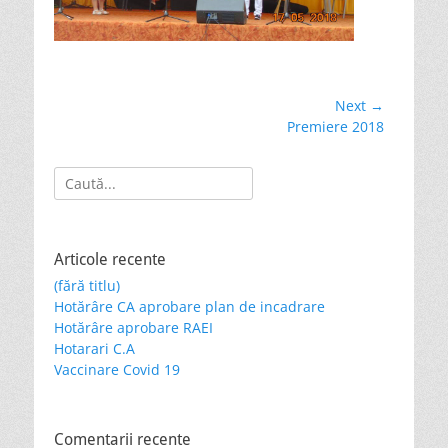
Navigare
Next →
Next
Premiere 2018
în
post:
articole
Search
for:
Articole recente
(fără titlu)
Hotărâre CA aprobare plan de incadrare
Hotărâre aprobare RAEI
Hotarari C.A
Vaccinare Covid 19
Comentarii recente