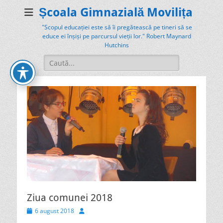
Școala Gimnazială Movilița
"Scopul educației este să îi pregătească pe tineri să se
educe ei înșiși pe parcursul vieții lor." Robert Maynard
Hutchins
Search
for:
Ziua comunei 2018
Posted
Author
6 august 2018
on